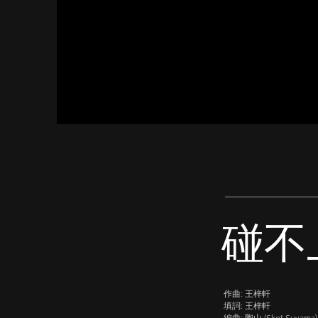
碰不
作曲: 王梓軒
填詞: 王梓軒
編曲: 陶山 (Skot Suyama)