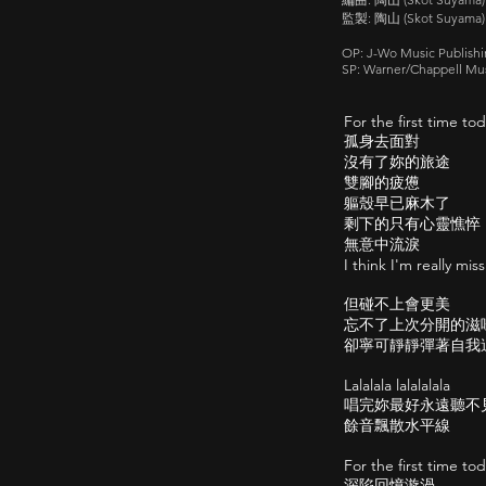
監製: 陶山 (Skot Suyama)
OP: J-Wo Music Publishi
SP: Warner/Chappell Mus
For the first time tod
孤身去面對
沒有了妳的旅途
雙腳的疲憊
軀殼早已麻木了
剩下的只有心靈憔悴
無意中流淚
I think I'm really mis
但碰不上會更美
忘不了上次分開的滋
卻寧可靜靜彈著自我
Lalalala lalalalala
唱完妳最好永遠聽不
餘音飄散水平線
For the first time tod
深陷回憶漩渦