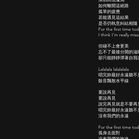
如何離開這絕路
孤單的疲憊
若能遇見這結果
是否仍執意糾結相隨
For the first time to
I think I’m really mis
但碰不上會更美
忘不了最後分開的滋
卻只能靜靜彈著自我
Lalalala lalalalala
唱完妳最好永遠聽不
餘音飄散水平線
要說再見
要說再見
說完再見就是不要再
唱完妳最好永遠聽不
沒有我們的永遠
For the first time tod
孤身去面對
沒有我們的旅途