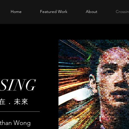
Home
Featured Work
About
Cross
SING
現在．未來
than Wong