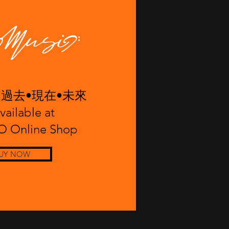
G 過去•現在•未來
ailable at
O Online Shop
UY NOW