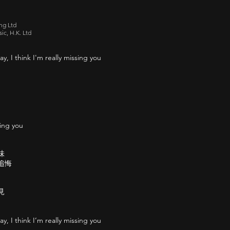
ng Ltd
ic, H.K. Ltd
ay, I think I'm really missing you
sing you
味
追悔
見
ay, I think I’m really missing you