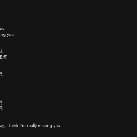
day
sing you
味
追悔
見
見
見
ay, I think I'm really missing you