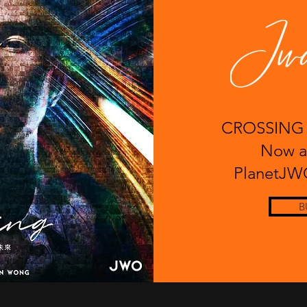
CROSSIN
Now av
PlanetJW
B