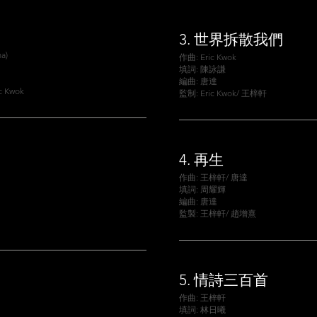
3.
世界拆散我們
a)
作曲: Eric Kwok
填詞: 陳詠謙
編曲: 唐達
c Kwok
監制: Eric Kwok/ 王梓軒
4.
再生
作曲: 王梓軒/ 唐達
填詞: 周耀輝
編曲: 唐達
監製: 王梓軒/ 趙增熹
5.
情詩三百首
作曲: 王梓軒
填詞: 林日曦