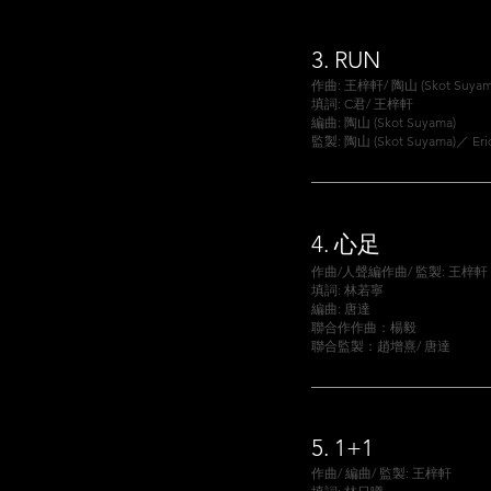
3.
RUN
作曲: 王梓軒/ 陶山 (Skot Suyam
填詞: C君/ 王梓軒
編曲: 陶山 (Skot Suyama)
監製: 陶山 (Skot Suyama)／ Eri
4.
心足
作曲/人聲編作曲/ 監製: 王梓軒
填詞: 林若寧
編曲: 唐達
聯合作作曲：楊毅
聯合監製：趙增熹/ 唐達
5.
1+1
作曲/ 編曲/ 監製: 王梓軒