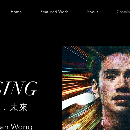
Home
Featured Work
About
Cross
SING
在．未來
han Wong