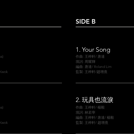
SIDE B
1.
Your Song
a)
作曲: 王梓軒/ 唐達
填詞: 周耀輝
編曲: 唐達/ Roland Lim
 Kwok
監製: 王梓軒/趙增熹
2.
玩具也流淚
a)
作曲: 王梓軒/ 楊毅
填詞: 林若寧
編曲: 王梓軒/ 唐達/ 楊毅
 Kwok
監製: 王梓軒/ 趙增熹