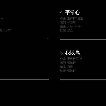
4.
平常心
a)
作曲: 王梓軒/ 唐達
填詞: 林若寧
編曲: Johnny Yim
增熹 /王梓軒
監製: 舒文
5.
我以為
作曲: 王梓軒/唐達
填詞: 張敬軒
編曲: 唐達
監製: 張敬軒